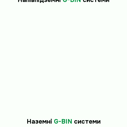
Напівпідземні
G-BIN
системи
Наземні
G-BIN
системи